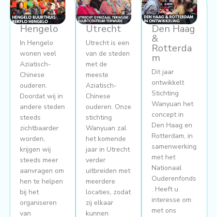
Hengelo
Utrecht
Den Haag
&
In Hengelo
Utrecht is een
Rotterda
wonen veel
van de steden
m
Aziatisch-
met de
Dit jaar
Chinese
meeste
ontwikkelt
ouderen.
Aziatisch-
Stichting
Doordat wij in
Chinese
Wanyuan het
andere steden
ouderen. Onze
concept in
steeds
stichting
Den Haag en
zichtbaarder
Wanyuan zal
Rotterdam, in
worden,
het komende
samenwerking
krijgen wij
jaar in Utrecht
met het
steeds meer
verder
Nationaal
aanvragen om
uitbreiden met
Ouderenfonds
hen te helpen
meerdere
. Heeft u
bij het
locaties, zodat
interesse om
organiseren
zij elkaar
met ons
van
kunnen