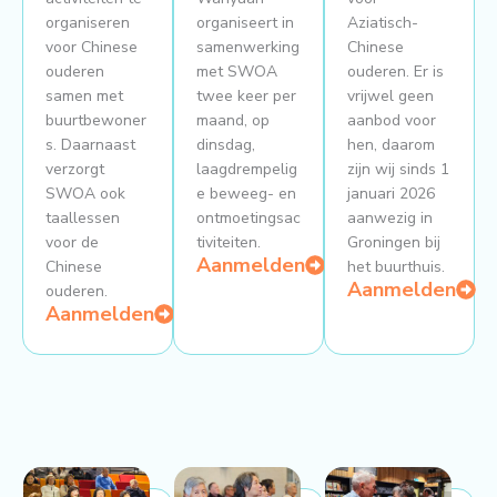
organiseren
organiseert in
Aziatisch-
voor Chinese
samenwerking
Chinese
ouderen
met SWOA
ouderen. Er is
samen met
twee keer per
vrijwel geen
buurtbewoner
maand, op
aanbod voor
s. Daarnaast
dinsdag,
hen, daarom
verzorgt
laagdrempelig
zijn wij sinds 1
SWOA ook
e beweeg- en
januari 2026
taallessen
ontmoetingsac
aanwezig in
voor de
tiviteiten.
Groningen bij
Aanmelden
Chinese
het buurthuis.
Aanmelden
ouderen.
Aanmelden