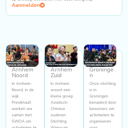
Aanmelden
Arnhem
Arnhem
Groninge
Noord
Zuid
n
In Arnhem-
In Arnhem
Onze stichting
Noord, in de
woont een
is in
wijk
kleine groep
Groningen
Presikhaaf,
Aziatisch-
benaderd door
werken we
Chinese
bewoners om
samen met
ouderen.
activiteiten te
SWOA om
Stichting
organiseren
activiteiten te
Wanyuan
voor