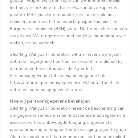
gedaan, vragen wij u een kopie van uw identiteitsbewijs
met het verzoek mee te sturen. Maak in deze kopie uw
pasfoto, MRZ (machine readable zone, de strook met
nummers onderaan het paspoort), paspoortnummer en
Burgerservicenummer (BSN) zwart. Dit ter bescherming van
uw privacy. We reageren zo snel mogelijk, maar binnen vier
weken, op uw verzoek.
Stichting Wanyuan Foundation wil u er tevens op wijzen
dat u de mogelijkheid heeft om een klacht in te dienen bij
de nationale toezichthouder, de Autoriteit
Persoonsgegevens. Dat kan via de volgende link:
https://autoriteitpersoonsgegevens.nl/nl/contact-met-de-
autoriteit-persoonsgegevens/tip-ons
Hoe wij persoonsgegevens beveiligen
Stichting Wanyuan Foundation neemt de bescherming van
uw gegevens serieus en neemt passende maatregelen om
misbruik, verlies, onbevoegde toegang, ongewenste
openbaarmaking en ongeoorloofde wijziging tegen te gaan.
Als u de indruk heeft dat uw gegevens niet goed beveiligd